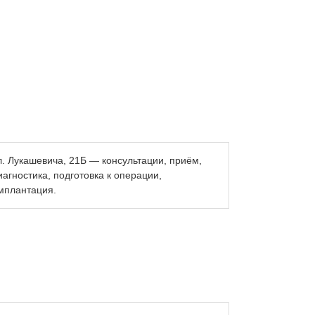
л. Лукашевича, 21Б — консультации, приём,
иагностика, подготовка к операции,
мплантация.