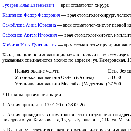
Зубарев Илья Евгеньевич
— врач стоматолог-хирург.
Каштанов Федор Федорович
— врач стоматолог-хирург, челюст
Самойлова Анна Юрьевна
— врач стоматолог-хирург первой к
Сафронов Артем Игоревич
— врач стоматолог-хирург, имплант
Хоботов Илья Дмитриевич
— врач стоматолог-хирург, имплант
Консультацию по имплантации можно получить во всех отделени
указанных специалистов можно по адресам: ул. Кемеровская, 13
Наименование услуги
Цена без с
Установка имплантата Osstem (Осстем)
38 050
Установка имплантата Medentika (Медентика)
37 500
* Правила проведения акции:
1. Акция проходит с 15.01.26 по 28.02.26.
2. Акция проводится в стоматологических отделениях по адреса
по адресам: ул. Кемеровская, 13, ул. Лукашевича, 21Б, ул. Маги
3. В акции участвуют все врачи стоматологи-хирурги, имплант